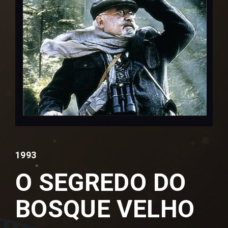
Lost Your Password?
By signing in, you agree to
our terms and
conditions
and our
privacy policy
.
1993
O SEGREDO DO
BOSQUE VELHO