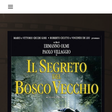
Movie, TV Show, Filmmakers and Film Studio WordPress
Theme.
Login
Register
Username or Email Address
Press Enter / Return to begin your search or hit
ESC to close
Password
SIGN IN
Remember Me