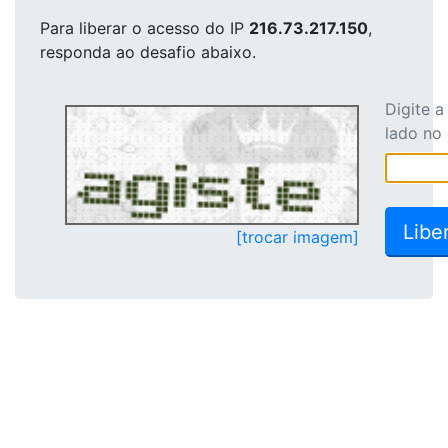
Para liberar o acesso
do IP
216.73.217.150
,
responda ao desafio abaixo.
Digite 
lado no
[trocar imagem]